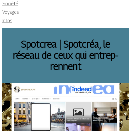
Société
Voyages
Infos
Spotcrea | Spotcréa, le
réseau de ceux qui entrep­
ren­nent