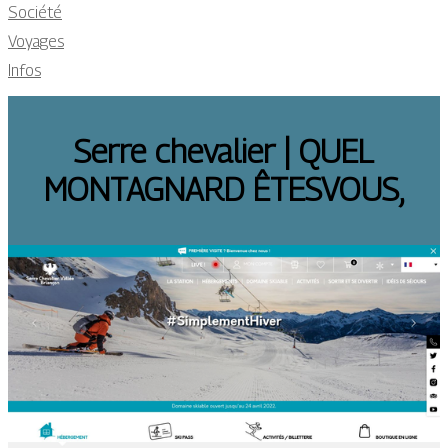
Société
Voyages
Infos
Serre chevalier | QUEL
MONTAGNARD ÊTESVOUS,