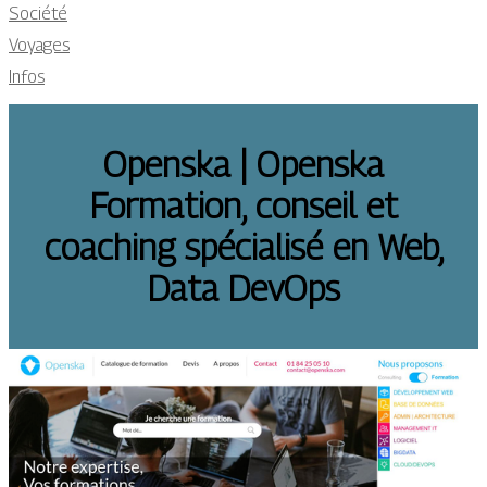
Société
Voyages
Infos
Openska | Openska
Formation, conseil et
coaching spécialisé en Web,
Data DevOps