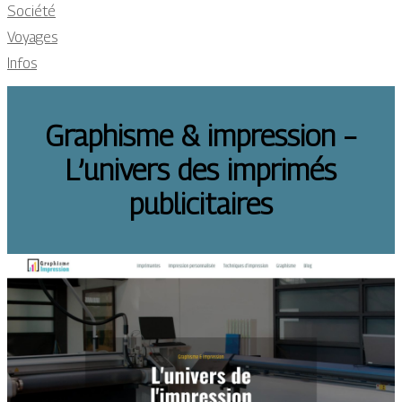
Société
Voyages
Infos
Graphisme & impression –
L’univers des imprimés
publicitaires