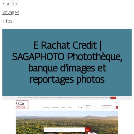
Société
Voyages
Infos
E Rachat Credit |
SAGAPHOTO Photothèque,
banque d’images et
reportages photos